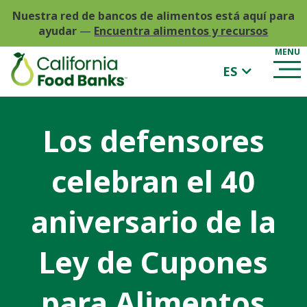
Nuestra red de bancos de alimentos está aquí para
ayudar
—
Encuentra alimentos y recursos
ES
Los defensores
celebran el 40
aniversario de la
Ley de Cupones
para Alimentos