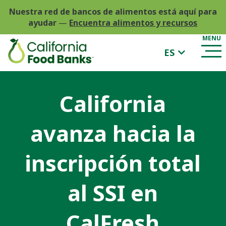
Nuestra red de bancos de alimentos está aquí para
ayudar
—
Encuentra alimentos y recursos
ES
California
avanza hacia la
inscripción total
al SSI en
CalFresh