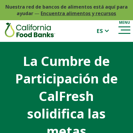
Nuestra red de bancos de alimentos está aquí para
ayudar
—
Encuentra alimentos y recursos
ES
La Cumbre de
Participación de
CalFresh
solidifica las
metas