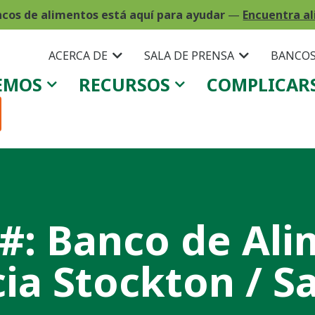
ncos de alimentos está aquí para ayudar
—
Encuentra al
ACERCA DE
SALA DE PRENSA
BANCOS
EMOS
RECURSOS
COMPLICAR
#: Banco de Al
a Stockton / S