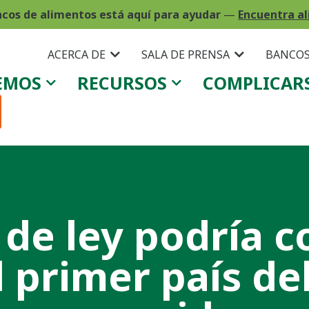
ncos de alimentos está aquí para ayudar
—
Encuentra al
ACERCA DE
SALA DE PRENSA
BANCOS
EMOS
RECURSOS
COMPLICAR
de ley podría c
 primer país de