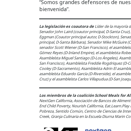
“Somos grandes defensores de nuestr
bienvenida”.
La legislación es coautora de
Líder de la mayoría 
Senador John Laird (coautor principal, D-Santa Cru
Eggman (Coautor principal autor, D-Stockton), Sen
principal, D-Santa Bárbara), Senador Mike McGuire (
senador Scott Wiener (D-San Francisco), el asambleís
Gómez Reyes (D-Inland Empire), el asambleísta Robert 
Asambleísta Miguel Santiago (D-Los Ángeles), Asambl
San Francisco), Asambleísta Freddie Rogdriquez (D-Ch
Cooley (D-Sacramento), Asambleísta Adrin El asamble
asambleísta Eduardo García (D-Riverside), el asamble
Cruz) y el asambleísta Carlos Villapudua (D-San Joaqu
Los miembros de la coalición School Meals for Al
NextGen California, Asociación de Bancos de Alimento
End Child Poverty, Nourish California, Eat.Learn.Pl
Pobreza, Sentido Común, Centro de Ciencias de Inter
Creek, Granja Culinaria en la Escuela Diurna Marin C