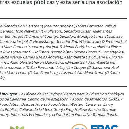
as escuelas públicas y esta sería una asociación
del Senado Bob Hertzberg (coautor principal, D-San Fernando Valley),
z), Senador Josh Newman (D-Fullerton), Senadora Susan Talamantes
ador Ben Hueso (D-Imperial County), Senadora Monique Limon (Coautora
Coautor principal, D-Healdsburg), Senador Bob Wieckowski ( D-Fremont), el
ta Marc Berman (coautor principal, D-Menlo Park), la asambleísta Eloise
Rivas (coautor, D -Hollister), Asambleísta Cristina García (D-Los Ángeles),
eísta Wendy Carrillo (D-Los Ángeles), Asambleísta David Sen-Fu Chiu (D-
ino), Asambleísta Sharon Quirk-Silva, (D-Fullerton), Asambleísta Ken
ísta nazariano (D-San Fernando Valley) Jim Cooper (D-Sacramento), el
ísta Marc Levine (D-San Francisco), el asambleísta Mark Stone (D-Santa
ín).
l incluyen:
La Oficina de Kat Taylor, el Centro para la Educación Ecológica,
s de California, Centro de Investigación y Acción de Alimentos, GRACE /
ay Foundation, Dolores Huerta Foundation, Western Center on Law y
és Público, Cultivando la Mesa, Granja Frog Hollow, Rancho Stemple
ountry, Industrias Vecindarias y la Fundación Educativa TomKat Ranch.