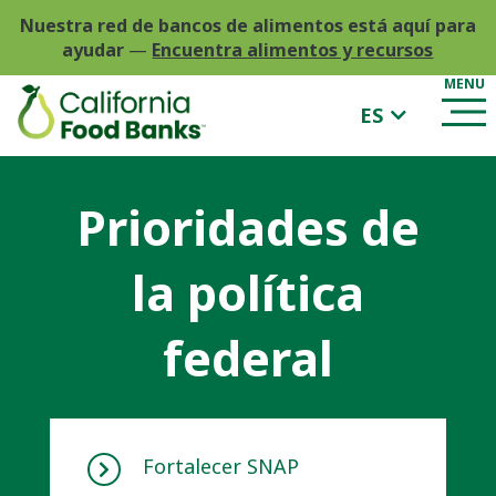
Nuestra red de bancos de alimentos está aquí para
ayudar
—
Encuentra alimentos y recursos
ES
Prioridades de
la política
federal
Fortalecer SNAP