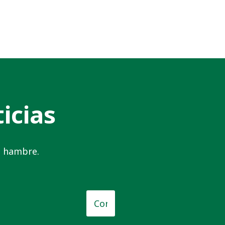
icias
el hambre.
o
*
Correo
electrónico
*