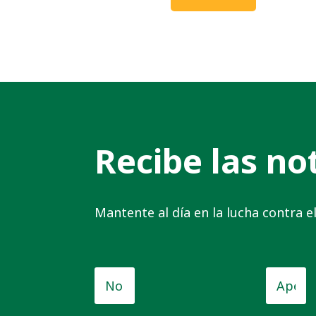
Recibe las not
Mantente al día en la lucha contra 
Nombre
Apellid
de
pila
*