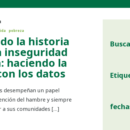
4
ida
pobreza
o la historia
Busca
a inseguridad
: haciendo la
con los datos
Etiqu
os desempeñan un papel
ención del hambre y siempre
fecha
r a sus comunidades […]