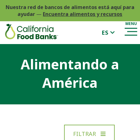
Nuestra red de bancos de alimentos está aquí para
ayudar
—
Encuentra alimentos y recursos
ES
Alimentando a
América
FILTRAR