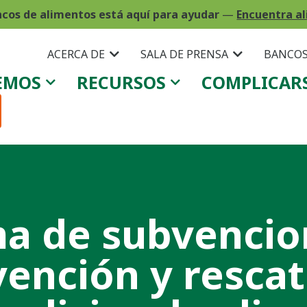
ncos de alimentos está aquí para ayudar
—
Encuentra al
ACERCA DE
SALA DE PRENSA
BANCOS
EMOS
RECURSOS
COMPLICAR
a de subvencio
vención y rescat