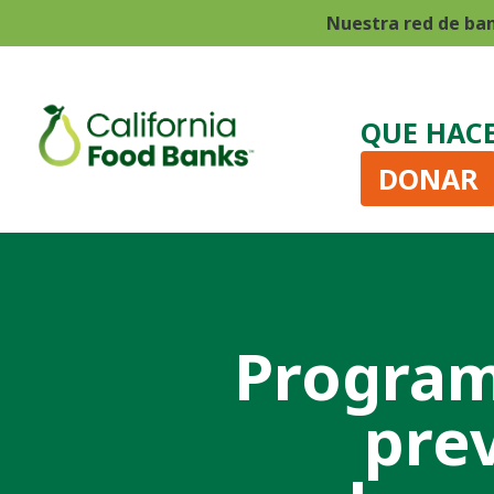
Nuestra red de ba
QUE HAC
DONAR
Program
pre