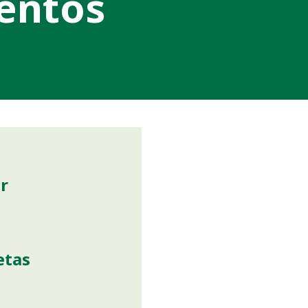
mentos
r
etas