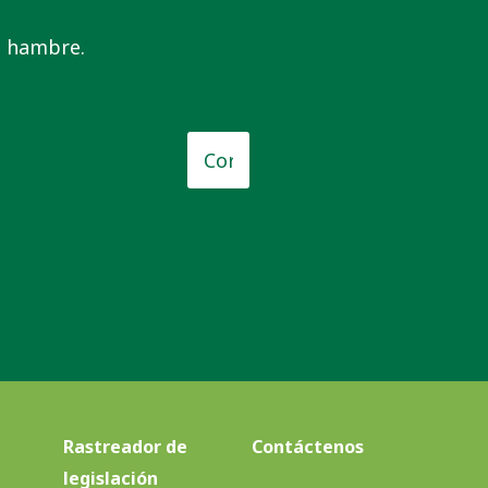
el hambre.
o
*
Correo
electrónico
*
Rastreador de
Contáctenos
legislación