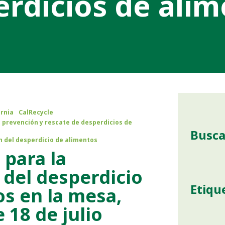
rdicios de ali
ornia
CalRecycle
prevención y rescate de desperdicios de
Busca
n del desperdicio de alimentos
 para la
 del desperdicio
Etiqu
s en la mesa,
 18 de julio