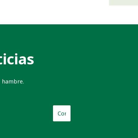
icias
el hambre.
o
*
Correo
electrónico
*