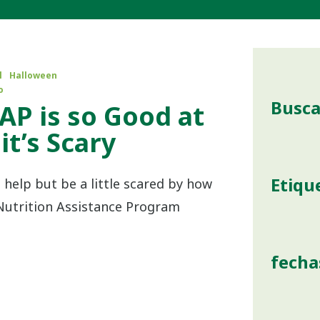
l
Halloween
o
Busca
AP is so Good at
 it’s Scary
Etiqu
 help but be a little scared by how
Nutrition Assistance Program
fecha