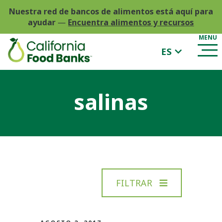
Nuestra red de bancos de alimentos está aquí para
ayudar
—
Encuentra alimentos y recursos
ES
salinas
FILTRAR