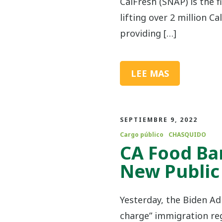
CalFresh (SNAP) is the f
lifting over 2 million C
providing […]
LEE MAS
SEPTIEMBRE 9, 2022
Cargo público
CHASQUIDO
CA Food Ba
New Public
Yesterday, the Biden Ad
charge” immigration reg