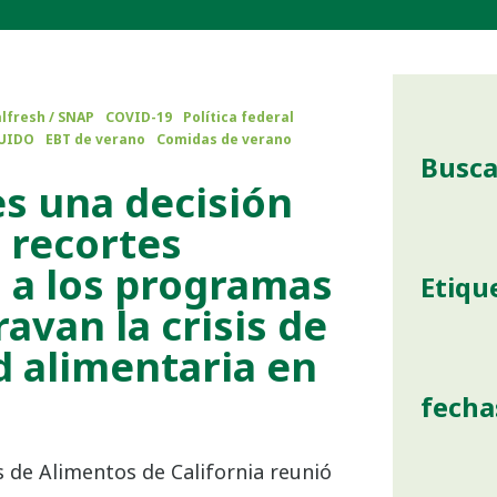
lfresh / SNAP
COVID-19
Política federal
UIDO
EBT de verano
Comidas de verano
Busca
es una decisión
s recortes
 a los programas
Etiqu
ravan la crisis de
d alimentaria en
fecha
 de Alimentos de California reunió