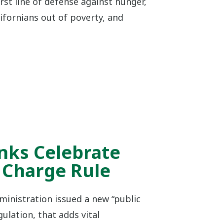
irst line of defense against hunger,
alifornians out of poverty, and
nks Celebrate
 Charge Rule
ministration issued a new “public
ulation, that adds vital