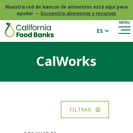
Nuestra red de bancos de alimentos está aquí para
ayudar
—
Encuentra alimentos y recursos
ES
CalWorks
FILTRAR