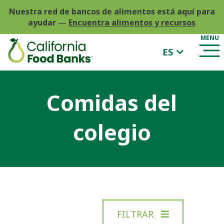
Nuestra red de bancos de alimentos está aquí para
ayudar
—
Encuentra alimentos y recursos
ES
Comidas del
colegio
FILTRAR