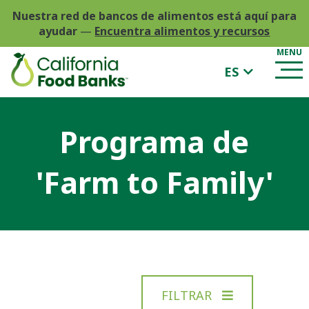
Nuestra red de bancos de alimentos está aquí para
ayudar
—
Encuentra alimentos y recursos
ES
Programa de
'Farm to Family'
FILTRAR