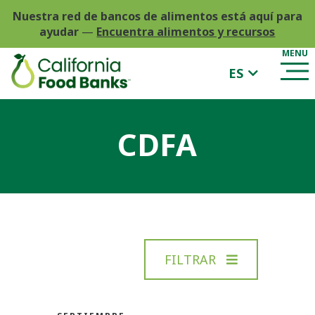
Nuestra red de bancos de alimentos está aquí para
ayudar
—
Encuentra alimentos y recursos
ES
CDFA
FILTRAR