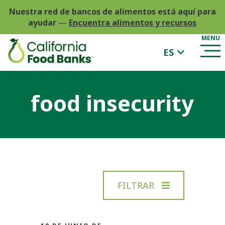
Nuestra red de bancos de alimentos está aquí para
ayudar
—
Encuentra alimentos y recursos
ES
food insecurity
FILTRAR