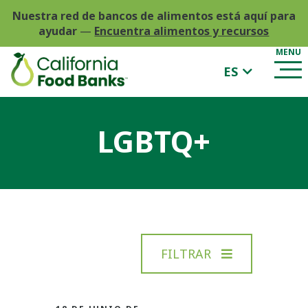
Nuestra red de bancos de alimentos está aquí para
ayudar
—
Encuentra alimentos y recursos
ES
LGBTQ+
FILTRAR