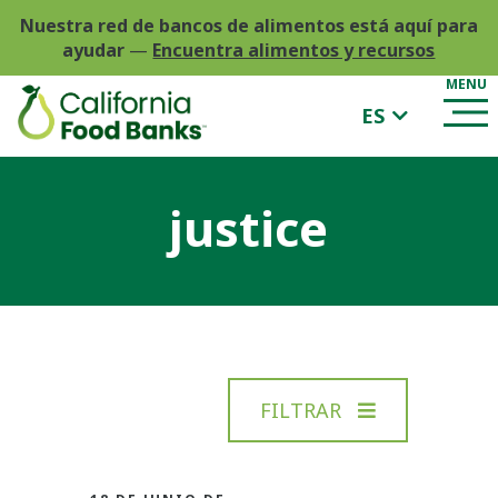
Nuestra red de bancos de alimentos está aquí para
ayudar
—
Encuentra alimentos y recursos
ES
justice
FILTRAR