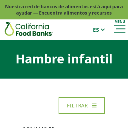
Nuestra red de bancos de alimentos está aquí para
ayudar
—
Encuentra alimentos y recursos
ES
Hambre infantil
FILTRAR