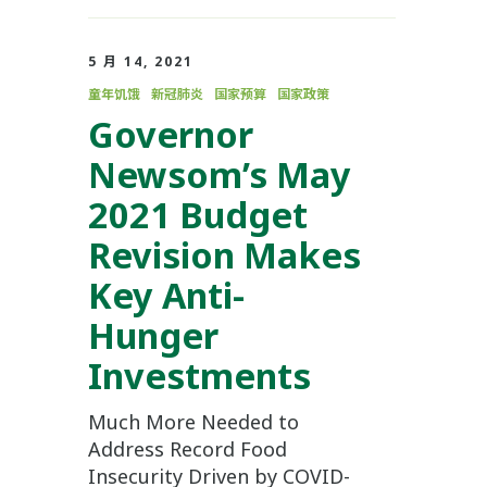
5 月 14, 2021
童年饥饿
新冠肺炎
国家预算
国家政策
Governor
Newsom’s May
2021 Budget
Revision Makes
Key Anti-
Hunger
Investments
Much More Needed to
Address Record Food
Insecurity Driven by COVID-