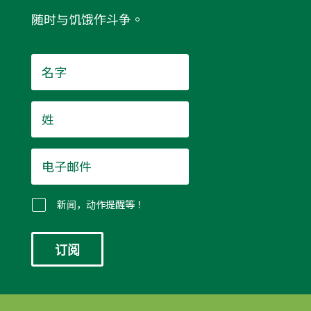
随时与饥饿作斗争。
名
字
*
姓
*
电
子
邮
件
新闻，动作提醒等！
*