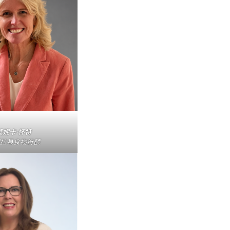
莫妮卡·怀特
拉县食物份额