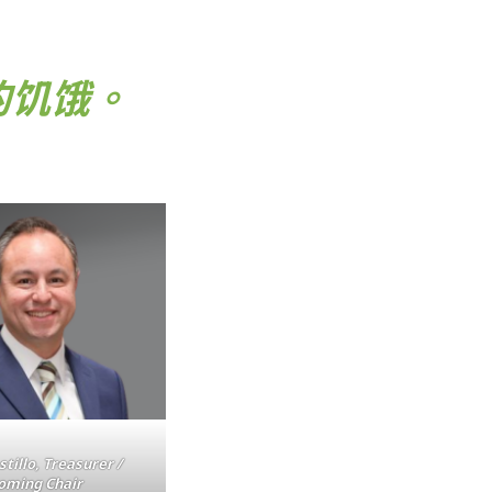
的饥饿。
tillo, Treasurer /
oming Chair