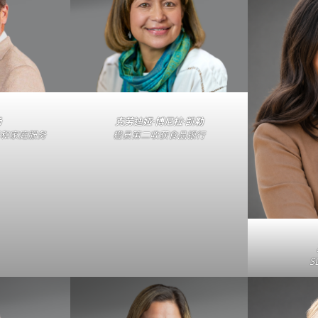
杨
克劳迪娅·博尼拉·凯勒
和家庭服务
橙县第二收获食品银行
S