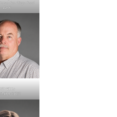
shman San Diego Food
Bank
Bill Gibbs
德县食品银行