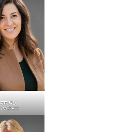
莫莉·科恩
LO食品银行