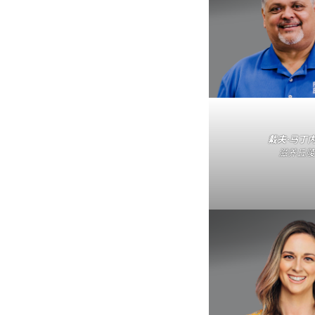
戴夫·马丁
滋养丘陵