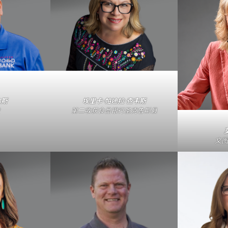
内斯
埃里卡·帕迪拉·查韦斯
第二收获食品银行圣克鲁斯县
文图