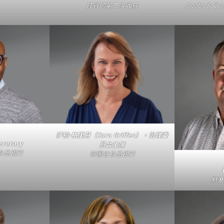
Jacobs & Cu
硅谷的第二次收获
萨拉·格里芬（Sara Griffen）
，治理委
cretary
员会主席
食品银行
帝国谷食品银行
默塞