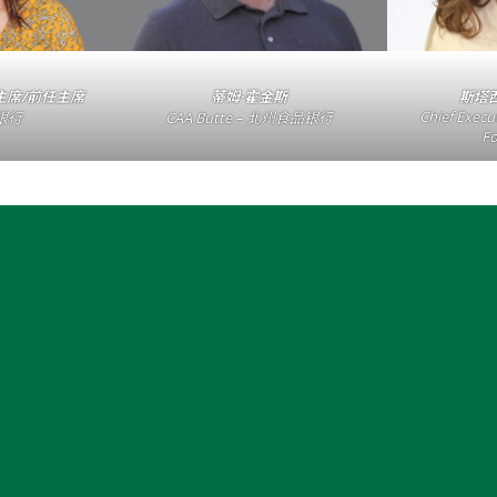
，副主席/前任主席
蒂姆·霍金斯
斯塔
Chief Execut
银行
CAA Butte – 北州食品银行
F