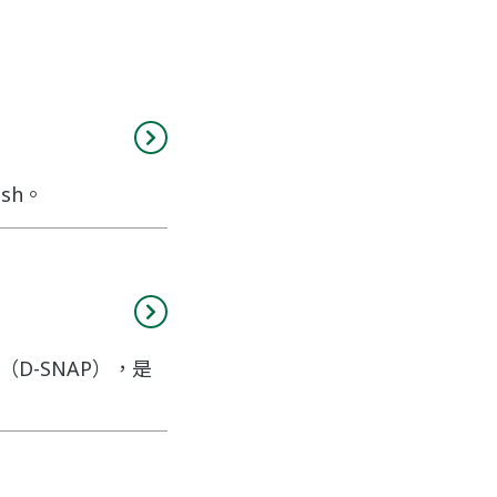
sh。
”（D-SNAP），是