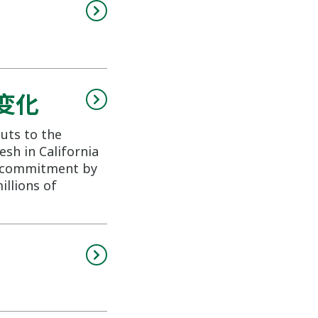
的变化
cuts to the
sh in California
al commitment by
illions of