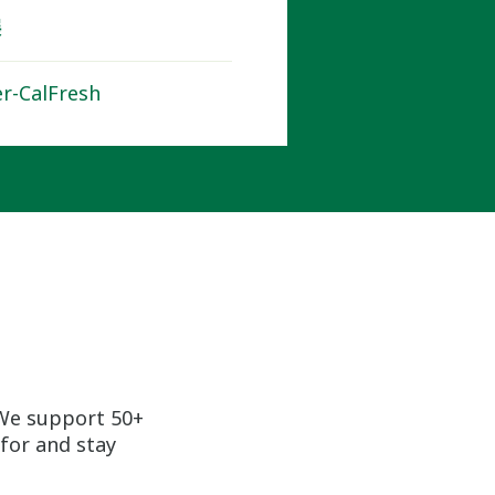
展
er-CalFresh
We support 50+
for and stay