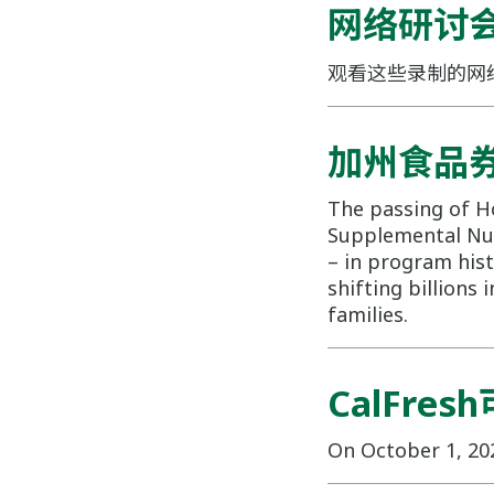
网络研讨
观看这些录制的网络
加州食品券
The passing of Ho
Supplemental Nut
– in program hist
shifting billions 
families.
CalFres
On October 1, 202