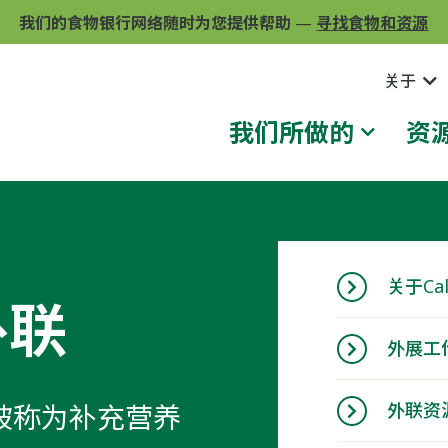
我们的食物银行网络随时为您提供帮助
—
寻找食物和资源
关于
我们所做的
资
关于Cal
外联
外展工
围内被称为补充营养
外联资