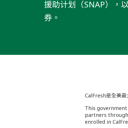
援助计划（SNAP），
券。
CalFresh是
This government 
partners through
enrolled in CalFre