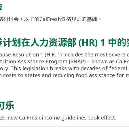
会
研讨会，以了解CalFresh资格规则的基础。
计划在人力资源部 (HR) 1 中
use Resolution 1 (H.R. 1) includes the most severe 
rition Assistance Program (SNAP) – known as CalFre
ory. This legislation breaks with decades of feder
in costs to states and reducing food assistance for m
h可乐
3, new CalFresh income guidelines took effect.