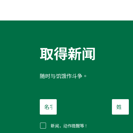
取得新闻
随时与饥饿作斗争。
名
姓
字
*
*
新闻，动作提醒等！