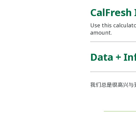
CalFresh
Use this calculat
amount.
Data + I
我们总是很高兴与