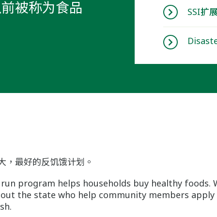
以前被称为食品
SSI扩
Disast
全美最大，最好的反饥饿计划。
run program helps households buy healthy foods. 
out the state who help community members apply 
sh.