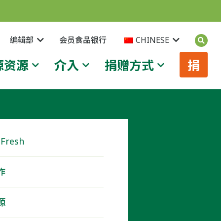
编辑部
会员食品银行
CHINESE
源资源
介入
捐赠方式
捐
Fresh
作
源