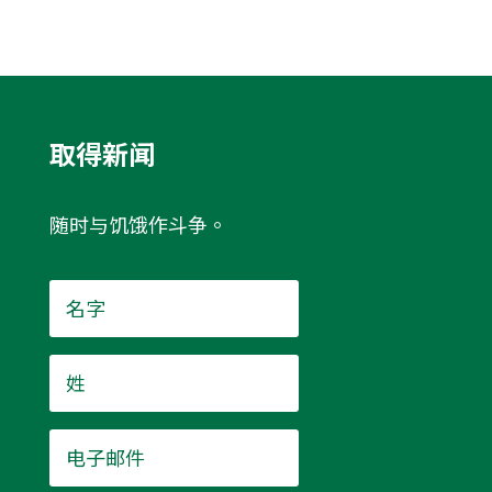
取得新闻
随时与饥饿作斗争。
名
字
*
姓
*
电
子