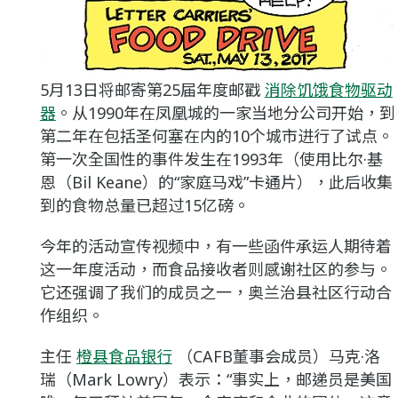
5月13日将邮寄第25届年度邮戳
消除饥饿食物驱动
器
。从1990年在凤凰城的一家当地分公司开始，到
第二年在包括圣何塞在内的10个城市进行了试点。
第一次全国性的事件发生在1993年（使用比尔·基
恩（Bil Keane）的“家庭马戏”卡通片），此后收集
到的食物总量已超过15亿磅。
今年的活动宣传视频中，有一些函件承运人期待着
这一年度活动，而食品接收者则感谢社区的参与。
它还强调了我们的成员之一，奥兰治县社区行动合
作组织。
主任
橙县食品银行
（CAFB董事会成员）马克·洛
瑞（Mark Lowry）表示：“事实上，邮递员是美国