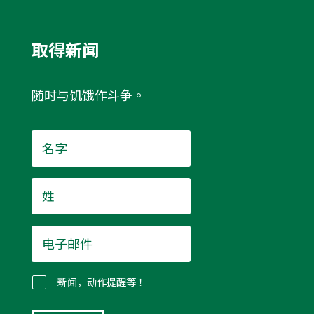
取得新闻
随时与饥饿作斗争。
名
字
*
姓
*
电
子
邮
件
新闻，动作提醒等！
*