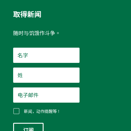
取得新闻
随时与饥饿作斗争。
名
字
*
姓
*
电
子
邮
件
新闻，动作提醒等！
*