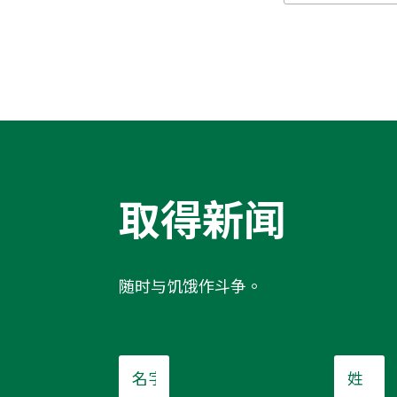
取得新闻
随时与饥饿作斗争。
名
姓
字
*
*