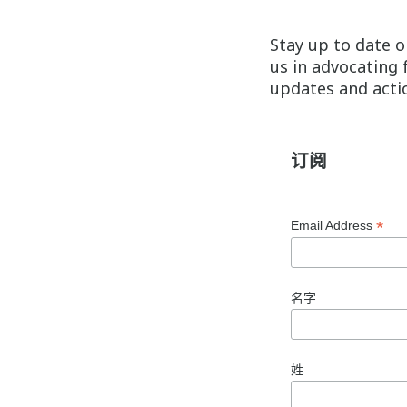
Stay up to date o
us in advocating 
updates and actio
订阅
*
Email Address
名字
姓