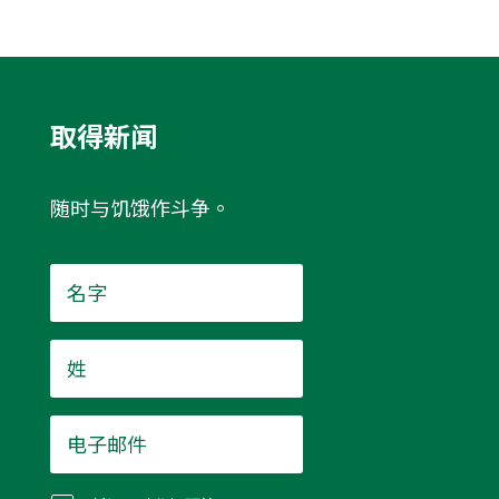
取得新闻
随时与饥饿作斗争。
名
字
*
姓
*
电
子
邮