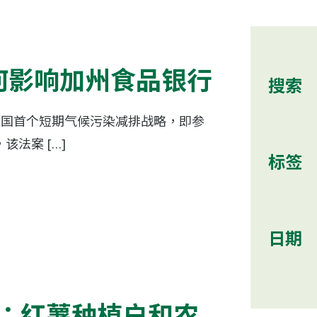
 如何影响加州食品银行
搜索
施全国首个短期气候污染减排战略，即参
，该法案 […]
标签
日期
as：红薯种植户和农