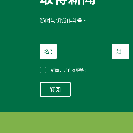
随时与饥饿作斗争。
名
姓
字
*
*
新闻，动作提醒等！