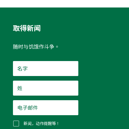
取得新闻
随时与饥饿作斗争。
名
字
*
姓
*
电
子
邮
件
新闻，动作提醒等！