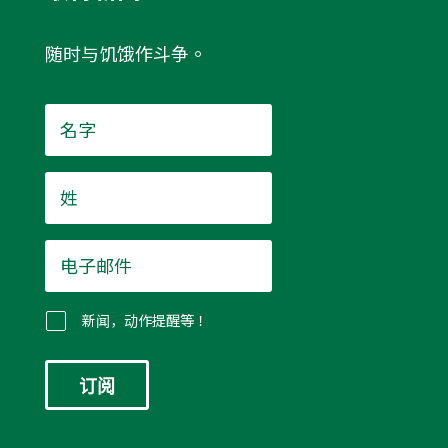
随时与饥饿作斗争。
名
字
*
姓
*
电
子
邮
件
新闻，动作提醒等！
*