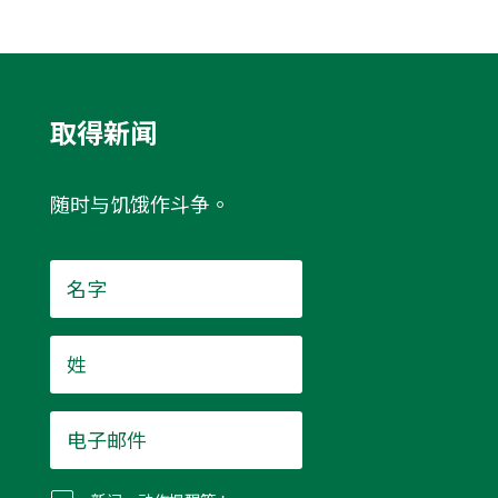
取得新闻
随时与饥饿作斗争。
名
字
*
姓
*
电
子
邮