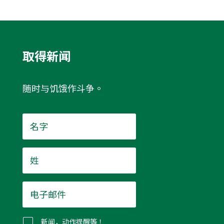
取得新闻
随时与饥饿作斗争。
名
字
*
姓
*
电
子
邮
件
新闻，动作提醒等！