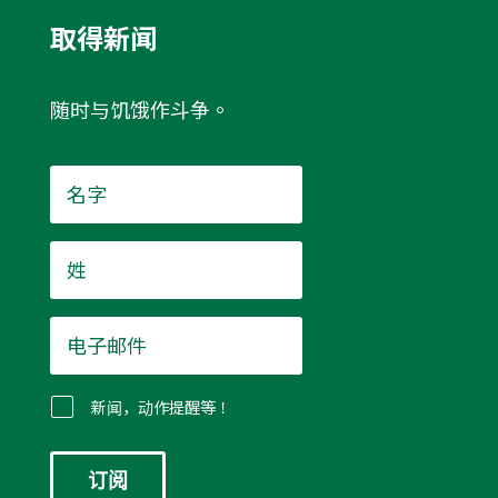
取得新闻
随时与饥饿作斗争。
名
字
*
姓
*
电
子
邮
件
新闻，动作提醒等！
*