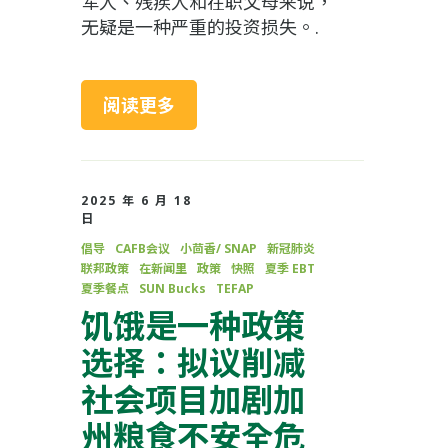
军人、残疾人和在职父母来说，
无疑是一种严重的投资损失。.
阅读更多
2025 年 6 月 18
日
倡导
CAFB会议
小茴香/ SNAP
新冠肺炎
联邦政策
在新闻里
政策
快照
夏季 EBT
夏季餐点
SUN Bucks
TEFAP
饥饿是一种政策
选择：拟议削减
社会项目加剧加
州粮食不安全危