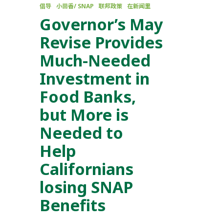
倡导
小茴香/ SNAP
联邦政策
在新闻里
Governor’s May
Revise Provides
Much-Needed
Investment in
Food Banks,
but More is
Needed to
Help
Californians
losing SNAP
Benefits