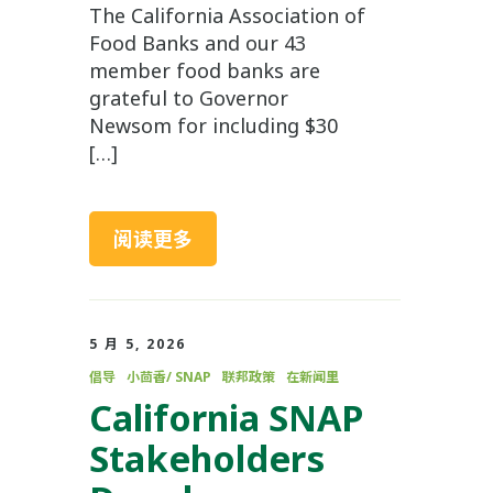
The California Association of
Food Banks and our 43
member food banks are
grateful to Governor
Newsom for including $30
[…]
阅读更多
5 月 5, 2026
倡导
小茴香/ SNAP
联邦政策
在新闻里
California SNAP
Stakeholders