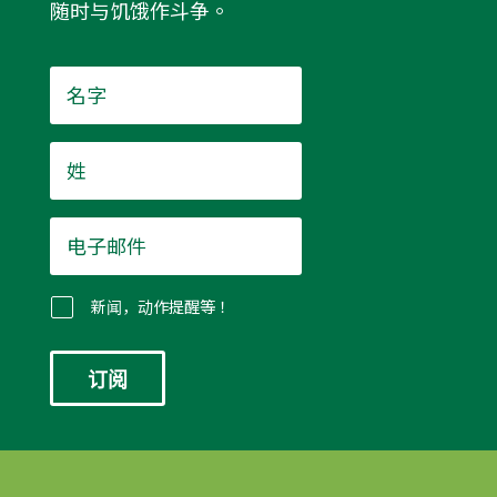
随时与饥饿作斗争。
名
字
*
姓
*
电
子
邮
件
新闻，动作提醒等！
*